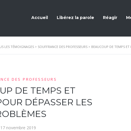
Accueil
Libérez la parole
Réagir
Me
US LES TÉMOIGNAGES
>
SOUFFRANCE DES PROFESSEURS
>
BEAUCOUP DE TEMPS ET 
ANCE DES PROFESSEURS
UP DE TEMPS ET
POUR DÉPASSER LES
ROBLÈMES
17 novembre 2019