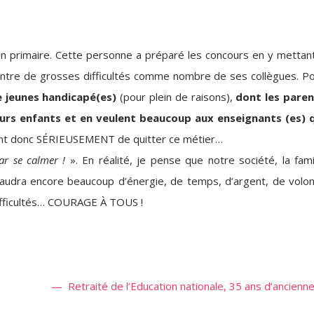
en primaire. Cette personne a préparé les concours en y mettan
ntre de grosses difficultés comme nombre de ses collègues. P
de jeunes handicapé(es)
(pour plein de raisons),
dont les pare
eurs enfants et en veulent beaucoup aux enseignants (es) 
ent donc SÉRIEUSEMENT de quitter ce métier…
ar se calmer !
». En réalité, je pense que notre société, la fami
faudra encore beaucoup d’énergie, de temps, d’argent, de volo
difficultés… COURAGE À TOUS !
— Retraité de l’Education nationale, 35 ans d’ancienn