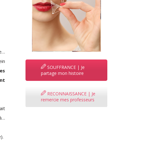
de…
ein
SOUFFRANCE | Je
les
partage mon histoire
nt
RECONNAISSANCE | Je
remercie mes professeurs
ait
 à…
).