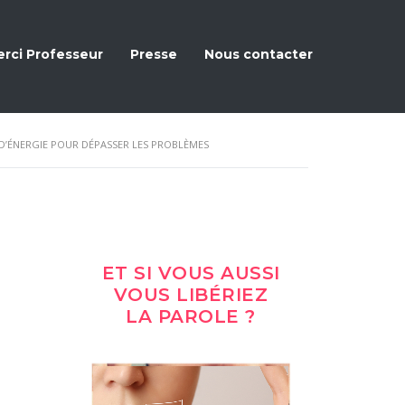
rci Professeur
Presse
Nous contacter
D’ÉNERGIE POUR DÉPASSER LES PROBLÈMES
ET SI VOUS AUSSI
VOUS LIBÉRIEZ
LA PAROLE ?