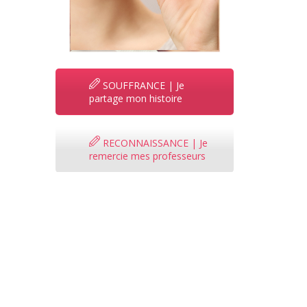
SOUFFRANCE | Je
partage mon histoire
RECONNAISSANCE | Je
remercie mes professeurs